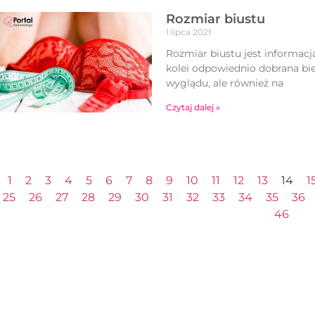
Rozmiar biustu
1 lipca 2021
Rozmiar biustu jest informacj
kolei odpowiednio dobrana bie
wyglądu, ale również na
Czytaj dalej »
1
2
3
4
5
6
7
8
9
10
11
12
13
14
1
25
26
27
28
29
30
31
32
33
34
35
36
46