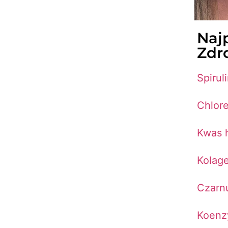
Naj
Zdr
Spirul
Chlore
Kwas 
Kolag
Czarn
Koenz