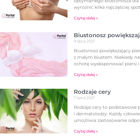
optymalnego biustonosza dla d
wyróżnić kilka najczęściej sp
Czytaj dalej »
Biustonosz powiększa
9 lipca 2021
Biustonosz powiększający pie
z małym biustem. Niekiedy na
ochotę wyeksponować piersi i
Czytaj dalej »
Rodzaje cery
7 lipca 2021
Rodzaje cery to podstawowe po
i dermatolodzy. Każdy człowie
umożliwia zastosowanie odp
Czytaj dalej »