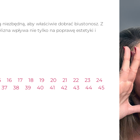
ą niezbędną, aby właściwie dobrać biustonosz. Z
lizna wpływa nie tylko na poprawę estetyki i
5
16
17
18
19
20
21
22
23
24
37
38
39
40
41
42
43
44
45