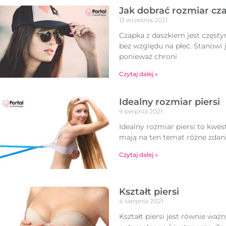
Jak dobrać rozmiar cz
13 września 2021
Czapka z daszkiem jest częsty
bez względu na płeć. Stanowi j
ponieważ chroni
Czytaj dalej »
Idealny rozmiar piersi
9 sierpnia 2021
Idealny rozmiar piersi to kwes
mają na ten temat różne zdani
Czytaj dalej »
Kształt piersi
4 sierpnia 2021
Kształt piersi jest równie waż