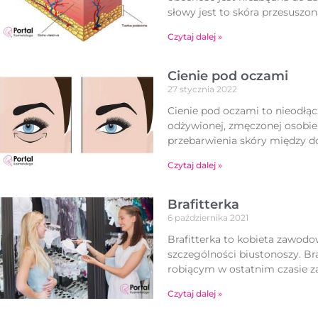
słowy jest to skóra przesuszo
Czytaj dalej »
Cienie pod oczami
27 stycznia 2022
Cienie pod oczami to nieodłą
odżywionej, zmęczonej osobie
przebarwienia skóry między do
Czytaj dalej »
Brafitterka
6 października 2021
Brafitterka to kobieta zawodo
szczególności biustonoszy. B
robiącym w ostatnim czasie z
Czytaj dalej »