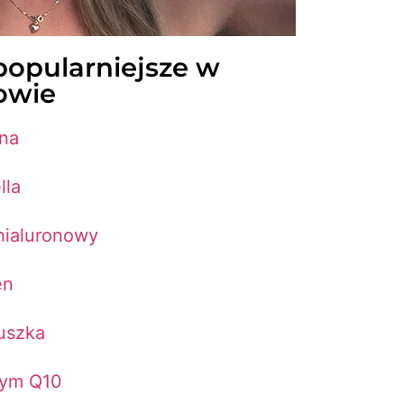
popularniejsze w
owie
ina
lla
hialuronowy
en
uszka
ym Q10