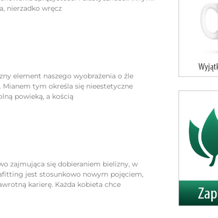
na, nierzadko wręcz
czny element naszego wyobrażenia o źle
. Mianem tym określa się nieestetyczne
lną powieką, a kością
wo zajmująca się dobieraniem bielizny, w
rafitting jest stosunkowo nowym pojęciem,
awrotną karierę. Każda kobieta chce