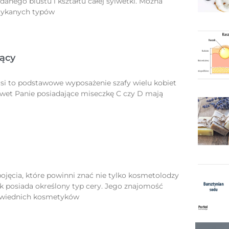
anego biustu i kształtu całej sylwetki. Można
otykanych typów
jący
rsi to podstawowe wyposażenie szafy wielu kobiet
wet Panie posiadające miseczkę C czy D mają
jęcia, które powinni znać nie tylko kosmetolodzy
k posiada określony typ cery. Jego znajomość
owiednich kosmetyków