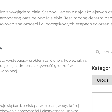
kim z wyglądem ciała. Stanowi jeden z najważniejszych c
amoocenę oraz pewność siebie. Jest mocną determinantą
 nowych znajomości i w początkowych etapach tworzenia
ów
sto występujący problem zarówno u kobiet, jak i u
jduje się nadmierna aktywność gruczołów
Kategor
owłosionej
je się bardzo niską zawartością wody, której
chowania sprężystości i elastyczności. Innymi