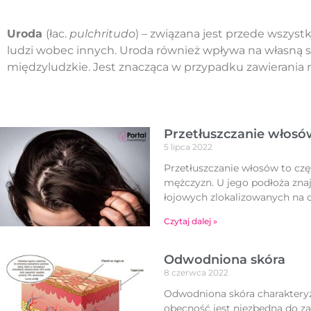
Uroda
(łac.
pulchritudo
) – związana jest przede wszyst
ludzi wobec innych. Uroda również wpływa na własną s
międzyludzkie. Jest znacząca w przypadku zawierania
Przetłuszczanie włos
5 lipca 2022
Przetłuszczanie włosów to czę
mężczyzn. U jego podłoża zna
łojowych zlokalizowanych na 
Czytaj dalej »
Odwodniona skóra
8 czerwca 2022
Odwodniona skóra charakteryzu
obecność jest niezbędna do za