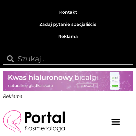
Kontakt
Zadaj pytanie specjaliście
Reklama
Reklama
Medycyna estetyczna
Naturalne kosmetyki
Opinie i recenzje
Pytania do specjalisty