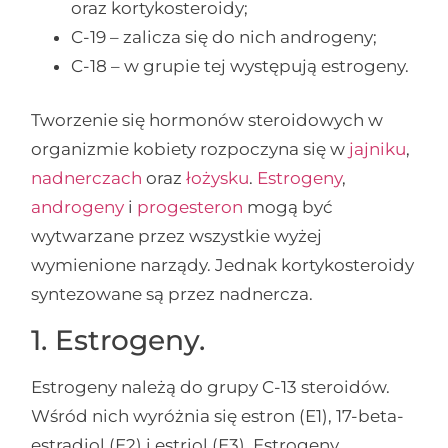
oraz kortykosteroidy;
C-19 – zalicza się do nich androgeny;
C-18 – w grupie tej występują estrogeny.
Tworzenie się hormonów steroidowych w
organizmie kobiety rozpoczyna się w
jajniku
,
nadnerczach
oraz
łożysku
.
Estrogeny
,
androgeny
i
progesteron
mogą być
wytwarzane przez wszystkie wyżej
wymienione narządy. Jednak kortykosteroidy
syntezowane są przez nadnercza.
1. Estrogeny.
Estrogeny należą do grupy C-13 steroidów.
Wśród nich wyróżnia się estron (E1), 17-beta-
estradiol (E2) i estriol (E3). Estrogeny