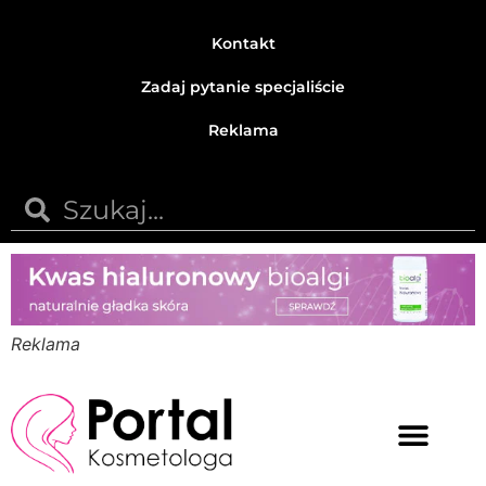
Kontakt
Zadaj pytanie specjaliście
Reklama
Reklama
Medycyna estetyczna
Naturalne kosmetyki
Opinie i recenzje
Pytania do specjalisty