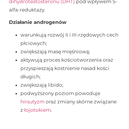
dihydrotestosteronu (DHT)
pod wpływem 5-
alfa-reduktazy.
Działanie androgenów
warunkują rozwój II i III-rzędowych cech
płciowych;
zwiększają masę mięśniową;
aktywują proces kościotworzenia oraz
przyspieszają kostnienie nasad kości
długich;
zwiększają libido;
podwyższony poziom powoduje
hirsutyzm
oraz zmiany skórne związane
z
łojotokiem
.