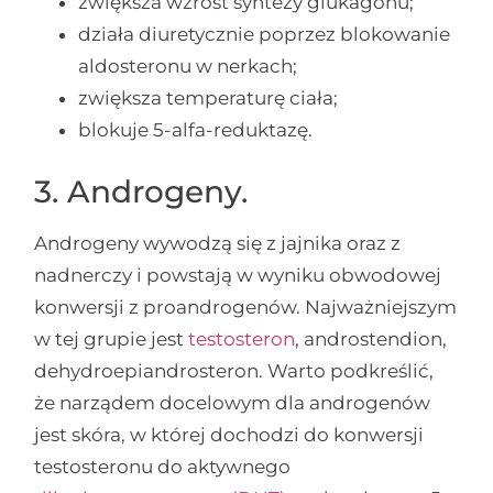
zwiększa wzrost syntezy glukagonu;
działa diuretycznie poprzez blokowanie
aldosteronu w nerkach;
zwiększa temperaturę ciała;
blokuje 5-alfa-reduktazę.
3. Androgeny.
Androgeny wywodzą się z jajnika oraz z
nadnerczy i powstają w wyniku obwodowej
konwersji z proandrogenów. Najważniejszym
w tej grupie jest
testosteron
, androstendion,
d
ehydroepiandrosteron. Warto podkreślić,
że narządem docelowym dla androgenów
jest skóra, w której dochodzi do konwersji
testosteronu do aktywnego