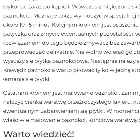
wykonać zaraz po kąpieli. Wówczas zmiękczone skórk
paznokcia. Można je także wymoczyć w specjalnej
około 10-15 minut. Kolejnym krokiem jest osuszeni
patyczka oraz zmycie ewentualnych pozostałości p
rozwiązaniem do tego będzie zmywacz bez zawart
przeprowadzać delikatnie. Nie wolno wcierać go 
wysuszy się płytka paznokciowa. Następnie należy s
Krawędź paznokcia warto piłować tylko w jedną st
łamania się płytki.
Ostatnim krokiem jest malowanie paznokci. Zanim 
nałożyć cienką warstwę przeźroczystego lakieru, k
ewentualnym zabarwieniem się płytki. W momenci
właściwie malowanie paznokci. Końcową warstwą po
Warto wiedzieć!