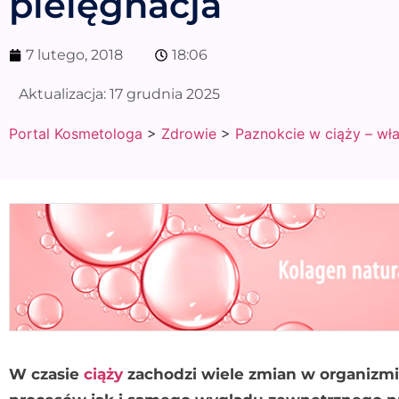
pielęgnacja
7 lutego, 2018
18:06
Aktualizacja:
17 grudnia 2025
Portal Kosmetologa
>
Zdrowie
>
Paznokcie w ciąży – wła
W czasie
ciąży
zachodzi wiele zmian w organizm