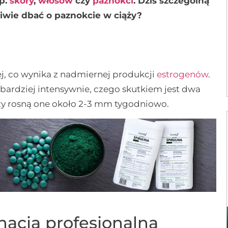
p.
skóry
,
włosów
czy
paznokci
. Dziś szczególną
iwie dbać o paznokcie w ciąży?
j, co wynika z nadmiernej produkcji
estrogenów
.
bardziej intensywnie, czego skutkiem jest dwa
ąży rosną one około 2-3 mm tygodniowo.
nacja profesjonalna