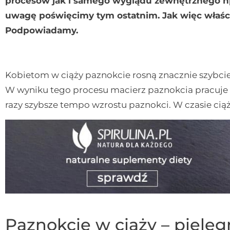
procesów jak i samego wyglądu zewnętrznego n
uwagę poświęcimy tym ostatnim. Jak więc właśc
Podpowiadamy.
Kobietom w ciąży paznokcie rosną znacznie szybcie
W wyniku tego procesu macierz paznokcia pracuje 
razy szybsze tempo wzrostu paznokci. W czasie ci
Paznokcie w ciąży – pielęg