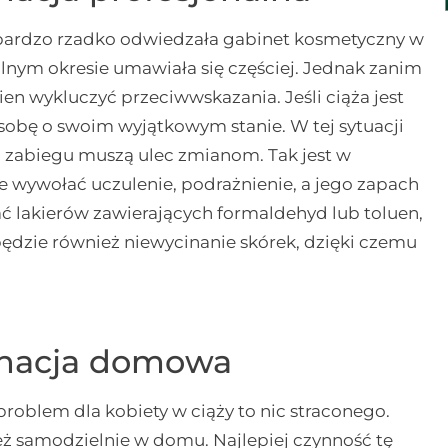
ub bardzo rzadko odwiedzała gabinet kosmetyczny w
ólnym okresie umawiała się częściej. Jednak zanim
en wykluczyć przeciwwskazania. Jeśli ciąża jest
obę o swoim wyjątkowym stanie. W tej sytuacji
a zabiegu muszą ulec zmianom. Tak jest w
 wywołać uczulenie, podrażnienie, a jego zapach
wać lakierów zawierających formaldehyd lub toluen,
ędzie również niewycinanie skórek, dzięki czemu
ęgnacja domowa
roblem dla kobiety w ciąży to nic straconego.
ż samodzielnie w domu. Najlepiej czynność tę