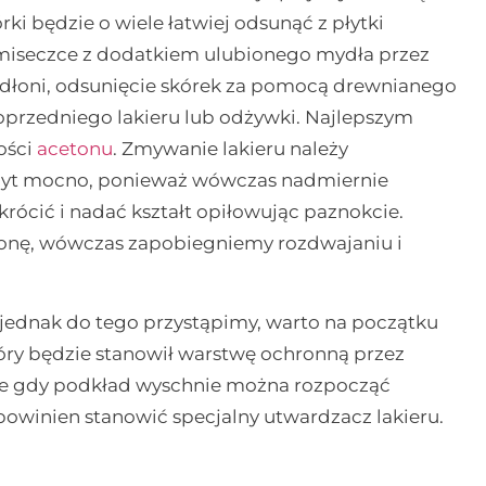
i będzie o wiele łatwiej odsunąć z płytki
 miseczce z dodatkiem ulubionego mydła przez
e dłoni, odsunięcie skórek za pomocą drewnianego
oprzedniego lakieru lub odżywki. Najlepszym
ości
acetonu
. Zmywanie lakieru należy
zbyt mocno, ponieważ wówczas nadmiernie
krócić i nadać kształt opiłowując paznokcie.
ronę, wówczas zapobiegniemy rozdwajaniu i
jednak do tego przystąpimy, warto na początku
tóry będzie stanowił warstwę ochronną przez
e gdy podkład wyschnie można rozpocząć
winien stanowić specjalny utwardzacz lakieru.