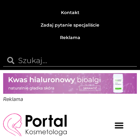
Kontakt
Zadaj pytanie specjaliście
Reklama
Reklama
Medycyna estetyczna
Naturalne kosmetyki
Opinie i recenzje
Pytania do specjalisty