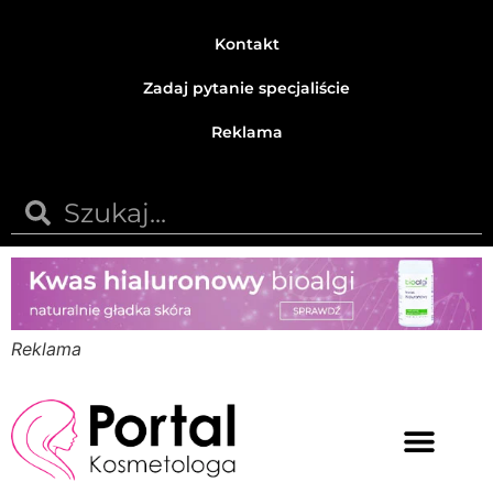
Kontakt
Zadaj pytanie specjaliście
Reklama
Reklama
Medycyna estetyczna
Naturalne kosmetyki
Opinie i recenzje
Pytania do specjalisty