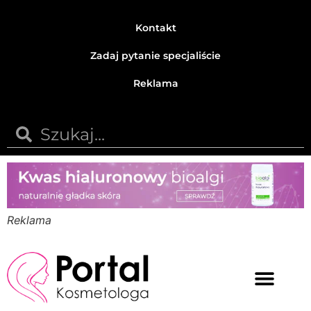
Kontakt
Zadaj pytanie specjaliście
Reklama
Reklama
Medycyna estetyczna
Naturalne kosmetyki
Opinie i recenzje
Pytania do specjalisty