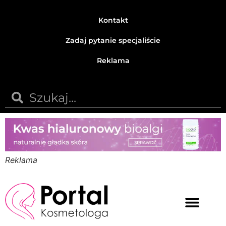
Kontakt
Zadaj pytanie specjaliście
Reklama
Reklama
Medycyna estetyczna
Naturalne kosmetyki
Opinie i recenzje
Pytania do specjalisty