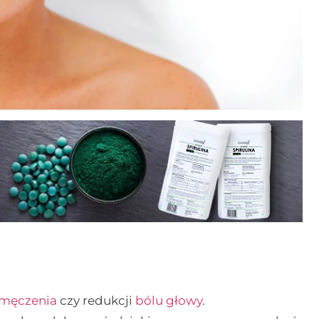
męczenia
czy redukcji
bólu głowy
.