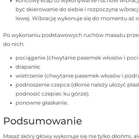
końcowy etap to wykonywanie ruchów wibracji.
być skierowanie do siebie i rozpoczyna wibracj
lewej. Wibrację wykonuje się do momentu aż o
Po wykonaniu podstawowych ruchów masażu przech
do nich:
pociąganie (chwytanie pasemek włosów i pocią
drapanie;
wietrzenie (chwytanie pasemek włosów i podrz
podnoszenie czepca (dłonie należy ułożyć płasko
podnosić czepiec ku górze);
ponowne głaskanie.
Podsumowanie
Masaż skóry głowy wykonuje się nie tylko dłońmi, a