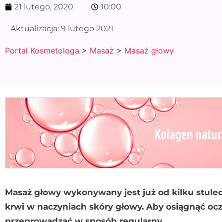
21 lutego, 2020
10:00
Aktualizacja:
9 lutego 2021
Portal Kosmetologa
>
Masaż
>
Masaż głowy
Masaż głowy wykonywany jest już od kilku stulec
krwi w naczyniach skóry głowy. Aby osiągnąć ocz
przeprowadzać w sposób regularny.