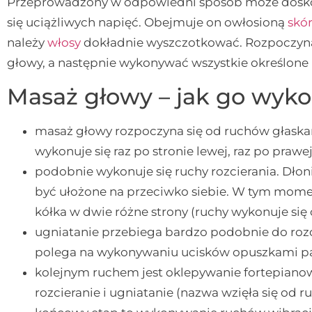
Przeprowadzony w odpowiedni sposób może dosko
się uciążliwych napięć. Obejmuje on owłosioną
skó
należy
włosy
dokładnie wyszczotkować. Rozpoczyn
głowy, a następnie wykonywać wszystkie określone 
Masaż głowy – jak go wyk
masaż głowy rozpoczyna się od ruchów głaskan
wykonuje się raz po stronie lewej, raz po prawej
podobnie wykonuje się ruchy rozcierania. Dłon
być ułożone na przeciwko siebie. W tym mom
kółka w dwie różne strony (ruchy wykonuje się
ugniatanie przebiega bardzo podobnie do rozcie
polega na wykonywaniu ucisków opuszkami p
kolejnym ruchem jest oklepywanie fortepianow
rozcieranie i ugniatanie (nazwa wzięła się od r