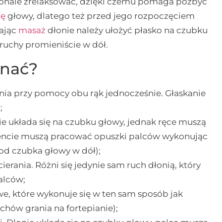
nale zrelaksować, dzięki czemu pomaga pozbyć
rę
głowy, dlatego też przed jego rozpoczęciem
ając
masaż
dłonie należy ułożyć płasko na czubku
ruchy promieniście w dół.
onać?
ia przy pomocy obu rąk jednocześnie. Głaskanie
;
ie układa się na czubku głowy, jednak ręce muszą
encie muszą pracować opuszki palców wykonując
 od czubka głowy w dół);
rania. Różni się jedynie sam ruch dłonią, który
alców;
e, które wykonuje się w ten sam sposób jak
uchów grania na fortepianie);