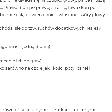
 Dłonie układa się na czubku głowy, palce muszą
ę. Prawa dłoń po prawej stronie, lewa dłoń po
bejmie całą powierzchnie owłosionej skóry głowy.
odzi się do tzw. ruchów dodatkowych. Należy
ganie ich jedną dłonią);
ucanie ich do góry);
 zarówno na czole jak i kości potylicznej i
le również specjalnymi szczotkami lub innymi