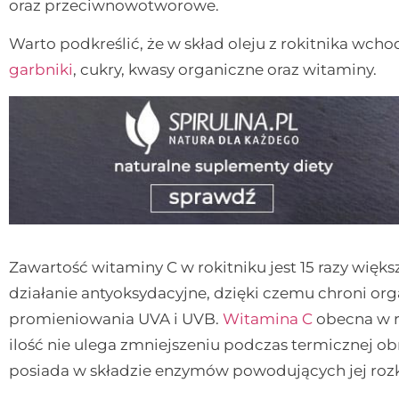
oraz przeciwnowotworowe.
Warto podkreślić, że w skład oleju z rokitnika wc
garbniki
, cukry, kwasy organiczne oraz witaminy.
Zawartość witaminy C w rokitniku jest 15 razy więk
działanie antyoksydacyjne, dzięki czemu chroni o
promieniowania UVA i UVB.
Witamina C
obecna w ro
ilość nie ulega zmniejszeniu podczas termicznej obr
posiada w składzie enzymów powodujących jej rozk