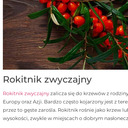
Rokitnik zwyczajny
Rokitnik zwyczajny
zalicza się do krzewów z rodzin
Europy oraz Azji. Bardzo często kojarzony jest z 
przez to gęste zarośla. Rokitnik rośnie jako krzew l
wysokości, zwykle w miejscach o dobrym nasłonecz