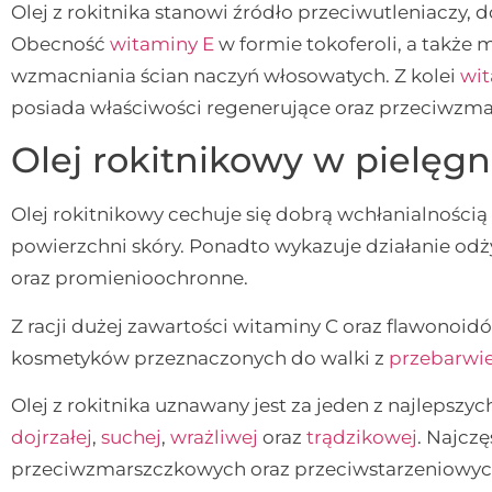
Olej z rokitnika stanowi źródło przeciwutleniaczy, 
Obecność
witaminy E
w formie tokoferoli, a także 
wzmacniania ścian naczyń włosowatych. Z kolei
wi
posiada właściwości regenerujące oraz przeciwzm
Olej rokitnikowy w pielęgn
Olej rokitnikowy cechuje się dobrą wchłanialnością 
powierzchni skóry. Ponadto wykazuje działanie o
oraz promienioochronne.
Z racji dużej zawartości witaminy C oraz flawonoidó
kosmetyków przeznaczonych do walki z
przebarwie
Olej z rokitnika uznawany jest za jeden z najlepsz
dojrzałej
,
suchej
,
wrażliwej
oraz
trądzikowej
. Najcz
przeciwzmarszczkowych oraz przeciwstarzeniowych 