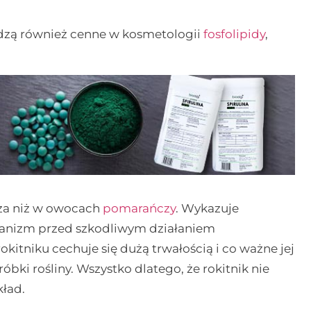
hodzą również cenne w kosmetologii
fosfolipidy
,
sza niż w owocach
pomarańczy
. Wykazuje
rganizm przed szkodliwym działaniem
kitniku cechuje się dużą trwałością i co ważne jej
óbki rośliny. Wszystko dlatego, że rokitnik nie
ład.