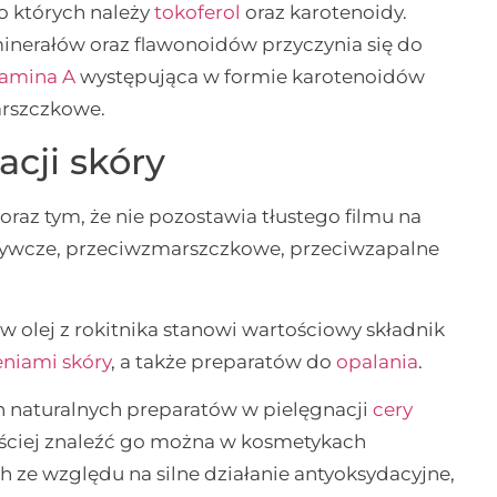
do których należy
tokoferol
oraz karotenoidy.
minerałów oraz flawonoidów przyczynia się do
tamina A
występująca w formie karotenoidów
arszczkowe.
acji skóry
oraz tym, że nie pozostawia tłustego filmu na
dżywcze, przeciwzmarszczkowe, przeciwzapalne
w olej z rokitnika stanowi wartościowy składnik
niami skóry
, a także preparatów do
opalania
.
ych naturalnych preparatów w pielęgnacji
cery
ęściej znaleźć go można w kosmetykach
ze względu na silne działanie antyoksydacyjne,