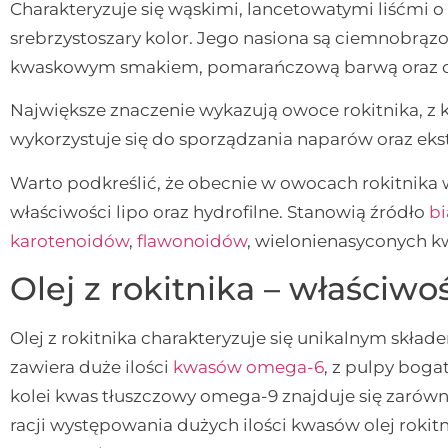
Charakteryzuje się wąskimi, lancetowatymi liśćmi o
srebrzystoszary kolor. Jego nasiona są ciemnobrązow
kwaskowym smakiem, pomarańczową barwą oraz o
Największe znaczenie wykazują owoce rokitnika, z któr
wykorzystuje się do sporządzania naparów oraz eks
Warto podkreślić, że obecnie w owocach rokitnik
właściwości lipo oraz hydrofilne. Stanowią źródło
bi
karotenoidów
,
flawonoidów
, wielonienasyconych 
Olej z rokitnika – właściwo
Olej z rokitnika charakteryzuje się unikalnym skł
zawiera duże ilości
kwasów omega-6
, z pulpy boga
kolei kwas tłuszczowy omega-9 znajduje się zarówno
racji występowania dużych ilości kwasów olej roki