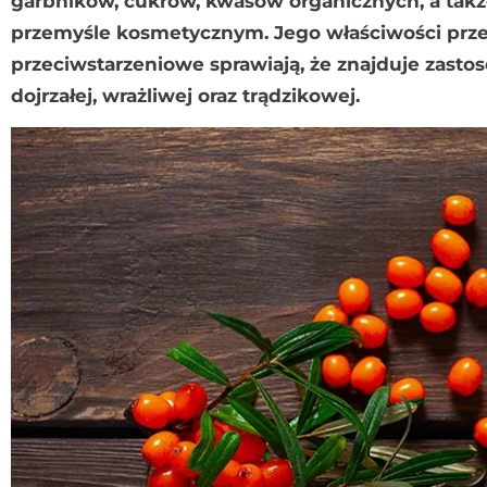
garbników, cukrów, kwasów organicznych, a tak
przemyśle kosmetycznym. Jego właściwości prze
przeciwstarzeniowe sprawiają, że znajduje zast
dojrzałej, wrażliwej oraz trądzikowej.