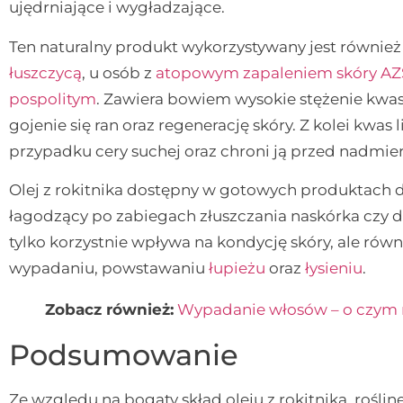
ujędrniające i wygładzające.
Ten naturalny produkt wykorzystywany jest również 
łuszczycą
, u osób z
atopowym zapaleniem skóry AZ
pospolitym
. Zawiera bowiem wysokie stężenie kwa
gojenie się ran oraz regenerację skóry. Z kolei kwa
przypadku cery suchej oraz chroni ją przed nadmie
Olej z rokitnika dostępny w gotowych produktach d
łagodzący po zabiegach złuszczania naskórka czy dep
tylko korzystnie wpływa na kondycję skóry, ale ró
wypadaniu, powstawaniu
łupieżu
oraz
łysieniu
.
Zobacz również:
Wypadanie włosów – o czym
Podsumowanie
Ze względu na bogaty skład oleju z rokitnika, rośli