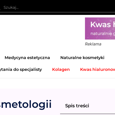
Reklama
Medycyna estetyczna
Naturalne kosmetyki
ytania do specjalisty
Kolagen
Kwas hialurono
smetologii
Spis treści