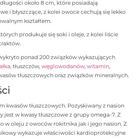
 długości około 8 cm, które posiadają
e i błyszczące, z kolei owoce cechują się lekko
walnym kształtem.
ych produkuje się soki i oleje, z kolei liście
traktów.
a wykryto ponad 200 związków wykazujących
ałka
, tłuszczów,
węglowodanów
,
witamin
,
kwasów tłuszczowych oraz związków mineralnych.
ści
adem kwasów tłuszczowych. Pozyskiwany z nasion
ty jest w kwasy tłuszczowe z grupy omega-7. Z
 w oleju z owoców rokitnika jak i jego nasion. Z
tnikowy wykazuje właściwości kardioprotekcyjne