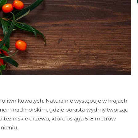
y oliwnikowatych. Naturalnie występuje w krajach
terenem nadmorskim, gdzie porasta wydmy tworząc
ub też niskie drzewo, które osiąga 5-8 metrów
nieniu.