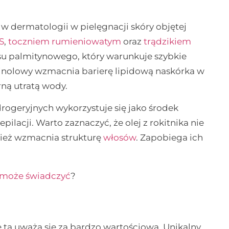
w dermatologii w pielęgnacji skóry objętej
S
,
toczniem rumieniowatym
oraz
trądzikiem
su palmitynowego, który warunkuje szybkie
s linolowy wzmacnia barierę lipidową naskórka w
rną utratą wody.
rogeryjnych wykorzystuje się jako środek
ilacji. Warto zaznaczyć, że olej z rokitnika nie
wnież wzmacnia strukturę
włosów
. Zapobiega ich
 może świadczyć
?
nę tą uważa się za bardzo wartościową. Unikalny