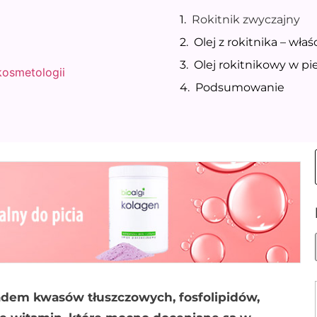
Rokitnik zwyczajny
Olej z rokitnika – wła
Olej rokitnikowy w pi
 kosmetologii
Podsumowanie
kładem kwasów tłuszczowych, fosfolipidów,