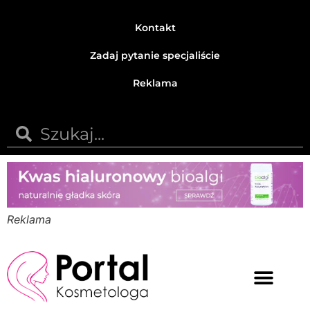
Kontakt
Zadaj pytanie specjaliście
Reklama
Reklama
Medycyna estetyczna
Naturalne kosmetyki
Opinie i recenzje
Pytania do specjalisty