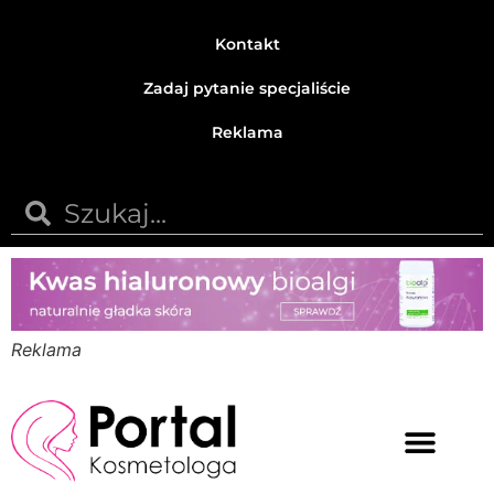
Kontakt
Zadaj pytanie specjaliście
Reklama
Reklama
Medycyna estetyczna
Naturalne kosmetyki
Opinie i recenzje
Pytania do specjalisty