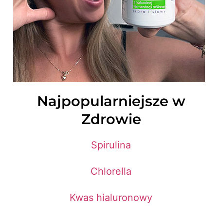
Najpopularniejsze w
Zdrowie
Spirulina
Chlorella
Kwas hialuronowy