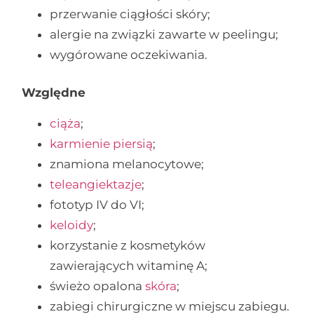
przerwanie ciągłości skóry;
alergie na związki zawarte w peelingu;
wygórowane oczekiwania.
Względne
ciąża
;
karmienie piersią
;
znamiona melanocytowe;
teleangiektazje
;
fototyp IV do VI;
keloidy
;
korzystanie z kosmetyków
zawierających witaminę A;
świeżo opalona
skóra
;
zabiegi chirurgiczne w miejscu zabiegu.