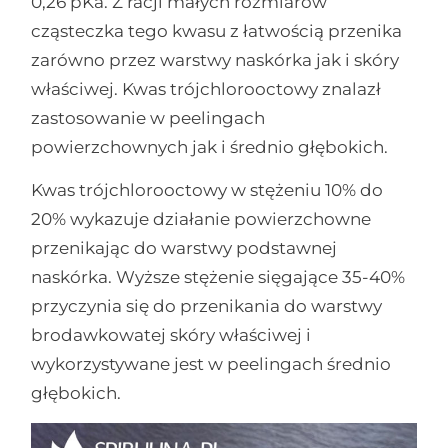
0,26 pKa. Z racji małych rozmiarów
cząsteczka tego kwasu z łatwością przenika
zarówno przez warstwy naskórka jak i skóry
właściwej. Kwas trójchlorooctowy znalazł
zastosowanie w peelingach
powierzchownych jak i średnio głębokich.
Kwas trójchlorooctowy w stężeniu 10% do
20% wykazuje działanie powierzchowne
przenikając do warstwy podstawnej
naskórka. Wyższe stężenie sięgające 35-40%
przyczynia się do przenikania do warstwy
brodawkowatej skóry właściwej i
wykorzystywane jest w peelingach średnio
głębokich.