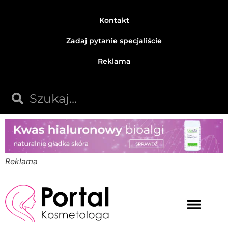
Kontakt
Zadaj pytanie specjaliście
Reklama
Reklama
Medycyna estetyczna
Naturalne kosmetyki
Opinie i recenzje
Pytania do specjalisty