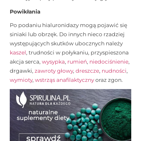
Powikłania
Po podaniu hialuronidazy mogą pojawić się
siniaki lub obrzęk. Do innych nieco rzadziej
występujących skutków ubocznych należy
kaszel
, trudności w połykaniu, przyspieszona
akcja serca,
wysypka
,
rumień
,
niedociśnienie
,
drgawki,
zawroty głowy
,
dreszcze
,
nudności
,
wymioty
,
wstrząs anafilaktyczny
oraz zgon.