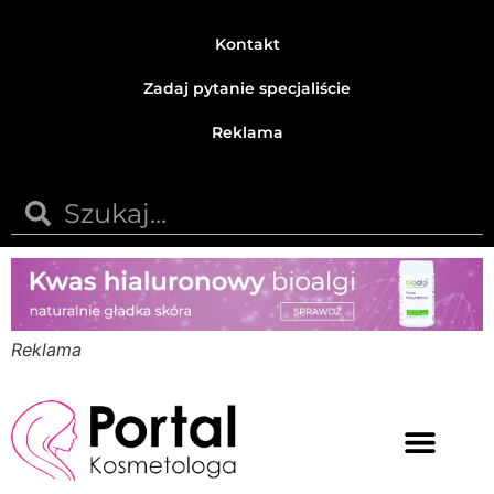
Kontakt
Zadaj pytanie specjaliście
Reklama
Reklama
Medycyna estetyczna
Naturalne kosmetyki
Opinie i recenzje
Pytania do specjalisty