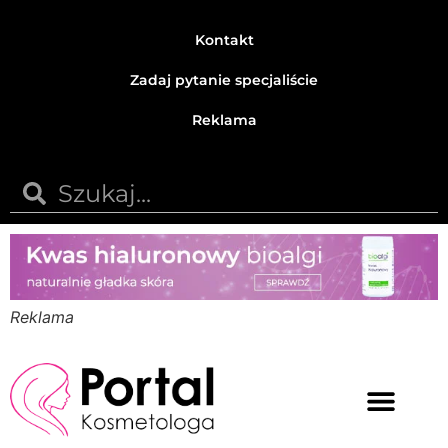
Kontakt
Zadaj pytanie specjaliście
Reklama
Reklama
Medycyna estetyczna
Naturalne kosmetyki
Opinie i recenzje
Pytania do specjalisty