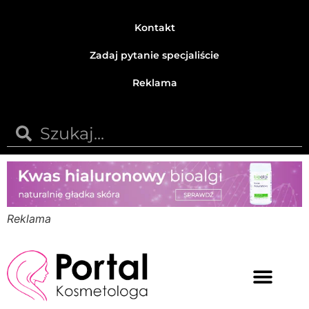
Kontakt
Zadaj pytanie specjaliście
Reklama
Reklama
Medycyna estetyczna
Naturalne kosmetyki
Opinie i recenzje
Pytania do specjalisty