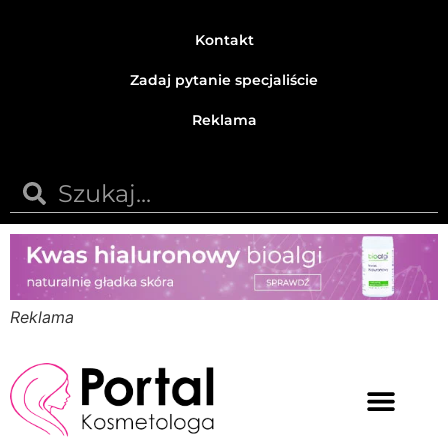
Kontakt
Zadaj pytanie specjaliście
Reklama
Reklama
Medycyna estetyczna
Naturalne kosmetyki
Opinie i recenzje
Pytania do specjalisty