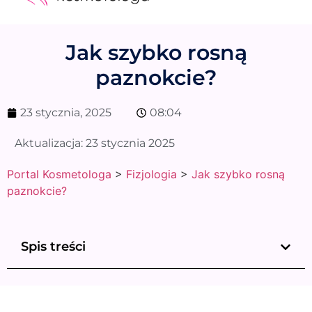
Medycyna estetyczna
Naturalne kosmetyki
Opinie i recenzje
Pytania do specjalisty
Jak szybko rosną
paznokcie?
23 stycznia, 2025
08:04
Aktualizacja:
23 stycznia 2025
Portal Kosmetologa
>
Fizjologia
>
Jak szybko rosną
paznokcie?
Spis treści