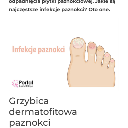
odpadnięcia płytki paznokciowej. Jakie są
najczęstsze infekcje paznokci? Oto one.
Grzybica
dermatofitowa
paznokci