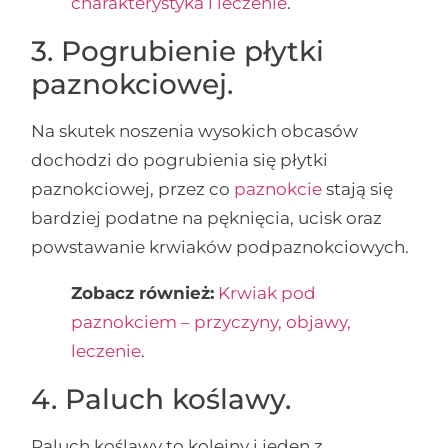
charakterystyka i leczenie
.
3. Pogrubienie płytki
paznokciowej.
Na skutek noszenia wysokich obcasów
dochodzi do pogrubienia się płytki
paznokciowej, przez co
paznokcie
stają się
bardziej podatne na pęknięcia, ucisk oraz
powstawanie krwiaków podpaznokciowych.
Zobacz również:
Krwiak pod
paznokciem – przyczyny, objawy,
leczenie
.
4. Paluch koślawy.
Paluch koślawy to kolejny i jeden z