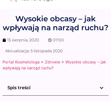
Medycyna estetyczna
Naturalne kosmetyki
Opinie i recenzje
Pytania do specjalisty
Wysokie obcasy – jak
wpływają na narząd ruchu?
15 sierpnia, 2020
07:00
Aktualizacja:
5 listopada 2020
Portal Kosmetologa
>
Zdrowie
>
Wysokie obcasy – jak
wpływają na narząd ruchu?
Spis treści