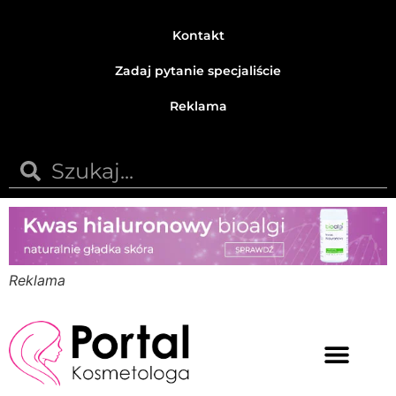
Kontakt
Zadaj pytanie specjaliście
Reklama
Reklama
Medycyna estetyczna
Naturalne kosmetyki
Opinie i recenzje
Pytania do specjalisty