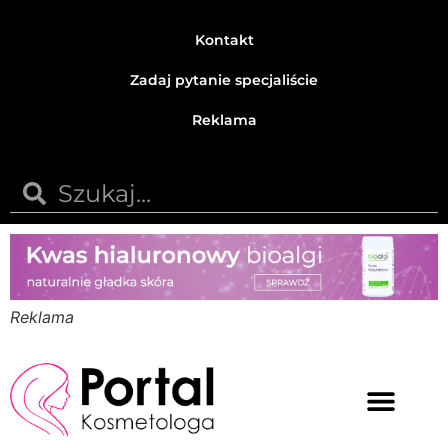
Kontakt
Zadaj pytanie specjaliście
Reklama
Reklama
Medycyna estetyczna
Naturalne kosmetyki
Opinie i recenzje
Pytania do specjalisty