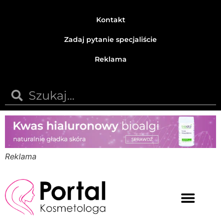
Kontakt
Zadaj pytanie specjaliście
Reklama
Reklama
Medycyna estetyczna
Naturalne kosmetyki
Opinie i recenzje
Pytania do specjalisty