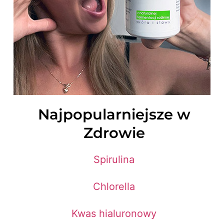
Najpopularniejsze w
Zdrowie
Spirulina
Chlorella
Kwas hialuronowy