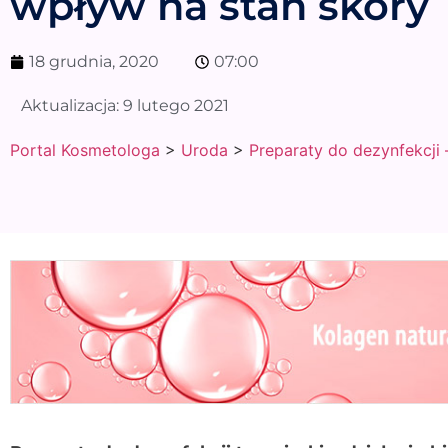
wpływ na stan skóry
18 grudnia, 2020
07:00
Aktualizacja:
9 lutego 2021
Portal Kosmetologa
>
Uroda
>
Preparaty do dezynfekcji 