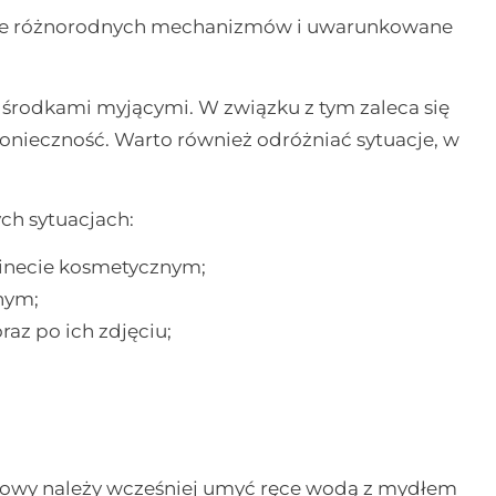
iele różnorodnych mechanizmów i uwarunkowane
ą środkami myjącymi. W związku z tym zaleca się
 konieczność. Warto również odróżniać sytuacje, w
ch sytuacjach:
binecie kosmetycznym;
nym;
az po ich zdjęciu;
dłowy należy wcześniej umyć ręce wodą z mydłem