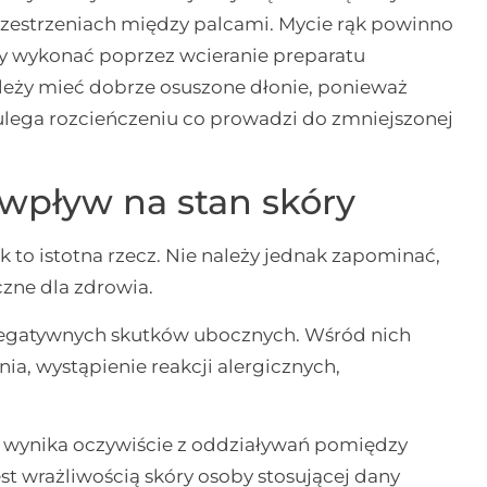
przestrzeniach między palcami. Mycie rąk powinno
ży wykonać poprzez wcieranie preparatu
ależy mieć dobrze osuszone dłonie, ponieważ
ulega rozcieńczeniu co prowadzi do zmniejszonej
 wpływ na stan skóry
ąk to istotna rzecz. Nie należy jednak zapominać,
czne dla zdrowia.
 negatywnych skutków ubocznych. Wśród nich
nia, wystąpienie reakcji alergicznych,
j wynika oczywiście z oddziaływań pomiędzy
st wrażliwością skóry osoby stosującej dany