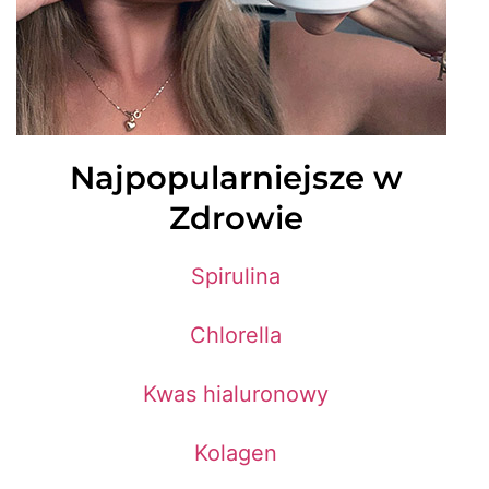
Najpopularniejsze w
Zdrowie
Spirulina
Chlorella
Kwas hialuronowy
Kolagen