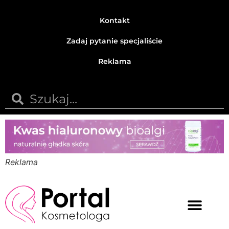
Kontakt
Zadaj pytanie specjaliście
Reklama
Reklama
Medycyna estetyczna
Naturalne kosmetyki
Opinie i recenzje
Pytania do specjalisty