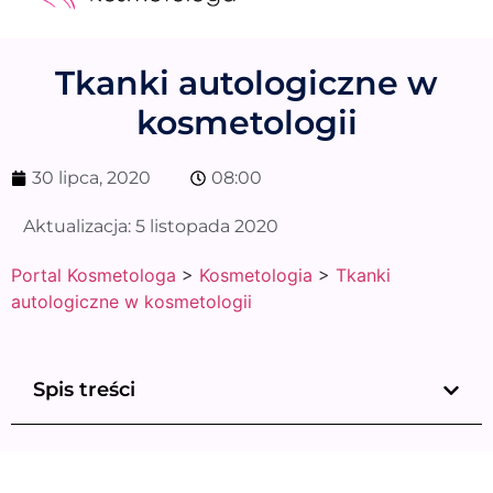
Medycyna estetyczna
Naturalne kosmetyki
Opinie i recenzje
Pytania do specjalisty
Tkanki autologiczne w
kosmetologii
30 lipca, 2020
08:00
Aktualizacja:
5 listopada 2020
Portal Kosmetologa
>
Kosmetologia
>
Tkanki
autologiczne w kosmetologii
Spis treści