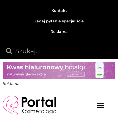
Kontakt
Zadaj pytanie specjaliście
Reklama
Reklama
Medycyna estetyczna
Naturalne kosmetyki
Opinie i recenzje
Pytania do specjalisty