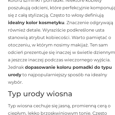
koloru szminki i pomadki. Niektóre kobiety
poszukują odcieni, które perfekcyjnie komponuj
się z całą stylizacją. Często to włosy definiują
idealny kolor kosmetyku
. Znaczenie odgrywają
również detale. Wyraziście podkreślone usta
stanowią atrybut kobiecości. Warto pamiętać o
otoczeniu, w którym nosimy makijaż. Ten sam
odcień prezentuje się inaczej w świetle dziennym
a jeszcze inaczej podczas wieczornego wyjścia.
Jednak
dopasowanie koloru pomadki do typu
urody
to najpopularniejszy sposób na idealny
wybór.
Typ urody wiosna
Typ wiosna cechuje się jasną, promienną cerą o
ciepłym, lekko brzoskwiniowym tonie. Często