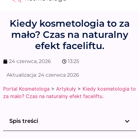
Medycyna estetyczna
Naturalne kosmetyki
Opinie i recenzje
Pytania do specjalisty
Kiedy kosmetologia to za
mało? Czas na naturalny
efekt faceliftu.
24 czerwca, 2026
13:25
Aktualizacja:
24 czerwca 2026
Portal Kosmetologa
>
Artykuły
>
Kiedy kosmetologia to
za mało? Czas na naturalny efekt faceliftu.
Spis treści