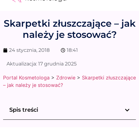
Medycyna estetyczna
Naturalne kosmetyki
Opinie i recenzje
Pytania do specjalisty
Skarpetki złuszczające – jak
należy je stosować?
24 stycznia, 2018
18:41
Aktualizacja:
17 grudnia 2025
Portal Kosmetologa
>
Zdrowie
>
Skarpetki złuszczające
– jak należy je stosować?
Spis treści