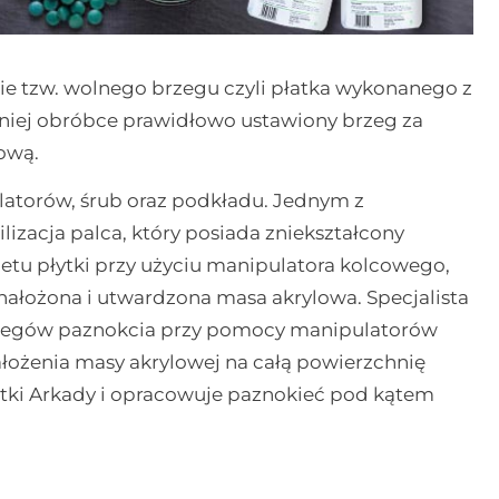
 tzw. wolnego brzegu czyli płatka wykonanego z
dniej obróbce prawidłowo ustawiony brzeg za
ową.
ulatorów, śrub oraz podkładu. Jednym z
lizacja palca, który posiada zniekształcony
ietu płytki przy użyciu manipulatora kolcowego,
a nałożona i utwardzona masa akrylowa. Specjalista
rzegów paznokcia przy pomocy manipulatorów
łożenia masy akrylowej na całą powierzchnię
ostki Arkady i opracowuje paznokieć pod kątem