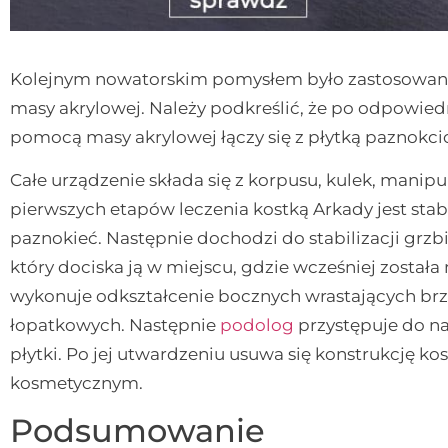
Kolejnym nowatorskim pomysłem było zastosowanie
masy akrylowej. Należy podkreślić, że po odpowie
pomocą masy akrylowej łączy się z płytką paznokci
Całe urządzenie składa się z korpusu, kulek, manip
pierwszych etapów leczenia kostką Arkady jest stabi
paznokieć. Następnie dochodzi do stabilizacji grzb
który dociska ją w miejscu, gdzie wcześniej został
wykonuje odkształcenie bocznych wrastających b
łopatkowych. Następnie
podolog
przystępuje do na
płytki. Po jej utwardzeniu usuwa się konstrukcję k
kosmetycznym.
Podsumowanie