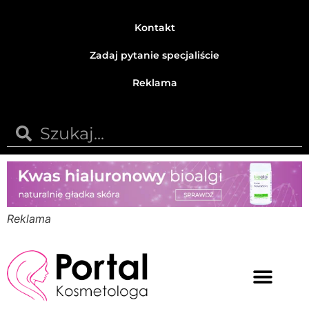
Kontakt
Zadaj pytanie specjaliście
Reklama
Reklama
Medycyna estetyczna
Naturalne kosmetyki
Opinie i recenzje
Pytania do specjalisty