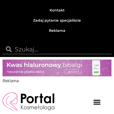
Kontakt
Zadaj pytanie specjaliście
Reklama
Reklama
Medycyna estetyczna
Naturalne kosmetyki
Opinie i recenzje
Pytania do specjalisty