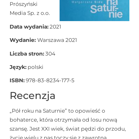
Prószyński
Media Sp. z o.o.
Data wydania:
2021
Wydanie:
Warszawa 2021
Liczba stron:
304
Język:
polski
ISBN:
978-83-8234-177-5
Recenzja
„Pół roku na Saturnie” to opowieść o
bohaterce, która otrzymała od losu nową
szansę. Jest XXI wiek, świat pędzi do przodu,
życie wielu z nas toczy się z zawrotną