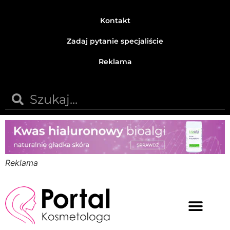
Kontakt
Zadaj pytanie specjaliście
Reklama
Reklama
Medycyna estetyczna
Naturalne kosmetyki
Opinie i recenzje
Pytania do specjalisty