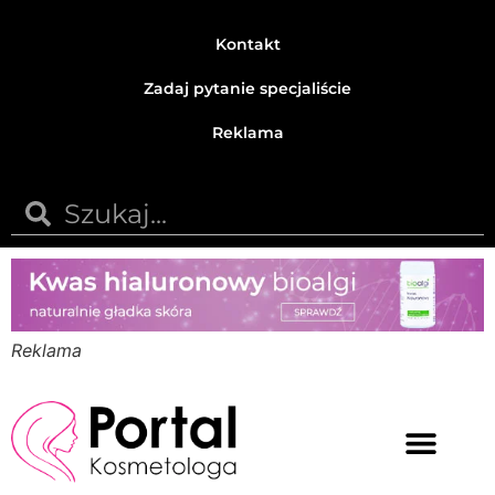
Kontakt
Zadaj pytanie specjaliście
Reklama
Reklama
Medycyna estetyczna
Naturalne kosmetyki
Opinie i recenzje
Pytania do specjalisty