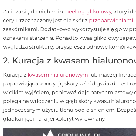
Zalicza się do nich m.in.
peeling glikolowy
, który i
cery. Przeznaczony jest dla skór z
przebarwieniami
zaskórnikami. Dodatkowo wykorzystuje się go w prz
oznakami starzenia. Ponadto kwas glikolowy zapewni
wygładza strukturę, przyspiesza odnowę komórkow
2. Kuracja z kwasem hialuron
Kuracja z
kwasem hialuronowym
lub inaczej
Intrac
poprawiająca kondycję skóry wśród gwiazd. Jest r
wielkim wyjściem, ponieważ daje natychmiastowy ef
polega na wtłoczeniu w głąb skóry kwasu hialuron
jednoczesnym użyciu tlenu pod ciśnieniem. Bezpośr
gładka i jędrna, a jej koloryt wyrównany.