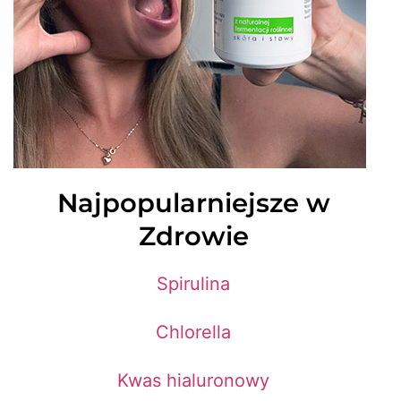
Najpopularniejsze w
Zdrowie
Spirulina
Chlorella
Kwas hialuronowy