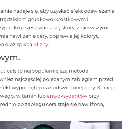
dealnie nadaje się, aby uzyskać efekt odświeżenia
, trądzikiem grudkowo-krostkowym i
ypadku przesuszania się skóry, z pierwszymi
a nawilżenie cery, poprawia jej koloryt,
ą oraz spłyca
blizny
.
owym.
euticals to najpopularniejsza metoda
ównież najczęściej polecanym zabiegiem przed
ekt wypoczętej oraz odświeżonej cery. Kuracja
owego, witamin lub
antyoksydantów
przy
ednio po zabiegu cera staje się nawilżona,