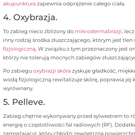
akupunktura
zapewnia odprężenie całego ciała.
4. Oxybrazja.
To zabieg nieco zbliżony do
mikrodermabrazji
, lec
inny rodzaj środka złuszczającego, którym jest tlen
fizjologiczną
. W związku z tym przeznaczony jest on
którzy nie tolerują mocnych zabiegów złuszczający
Po zabiegu
oxybrazji
skóra
zyskuje gładkość, miękko
wodą fizjologiczną rewitalizuje skórę, poprawia jej 
wyrównany.
5.
Pelleve.
Zabieg chętnie wykonywany przed sylwestrem to ró
energię o częstotliwości fal radiowych (RF). Dodat
zamrażający), który chłodzi zewnętrzną powierzchn