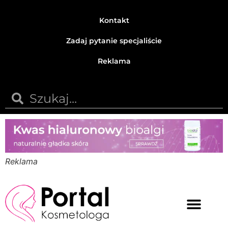
Kontakt
Zadaj pytanie specjaliście
Reklama
Reklama
Medycyna estetyczna
Naturalne kosmetyki
Opinie i recenzje
Pytania do specjalisty