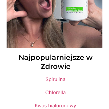
Najpopularniejsze w
Zdrowie
Spirulina
Chlorella
Kwas hialuronowy