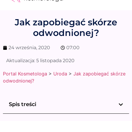
Medycyna estetyczna
Naturalne kosmetyki
Opinie i recenzje
Pytania do specjalisty
Jak zapobiegać skórze
odwodnionej?
24 września, 2020
07:00
Aktualizacja:
5 listopada 2020
Portal Kosmetologa
>
Uroda
>
Jak zapobiegać skórze
odwodnionej?
Spis treści