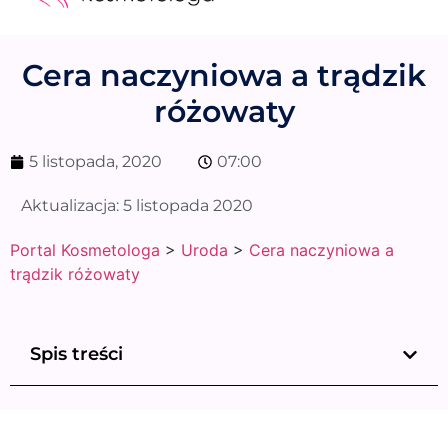
Medycyna estetyczna
Naturalne kosmetyki
Opinie i recenzje
Pytania do specjalisty
Cera naczyniowa a trądzik
różowaty
5 listopada, 2020
07:00
Aktualizacja:
5 listopada 2020
Portal Kosmetologa
>
Uroda
>
Cera naczyniowa a
trądzik różowaty
Spis treści