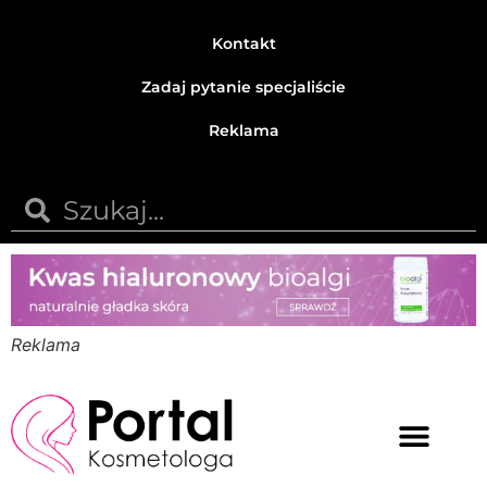
Kontakt
Zadaj pytanie specjaliście
Reklama
Reklama
Medycyna estetyczna
Naturalne kosmetyki
Opinie i recenzje
Pytania do specjalisty