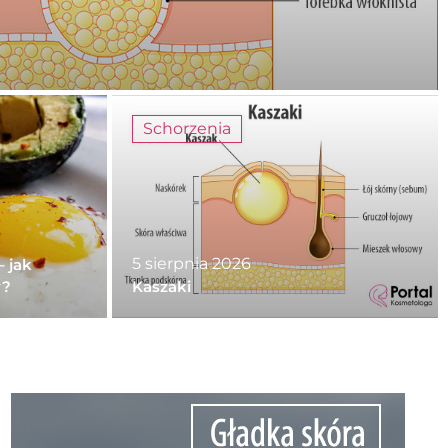
Schorzenia
5 sierpnia 2026
– jak
y?
Kaszaki