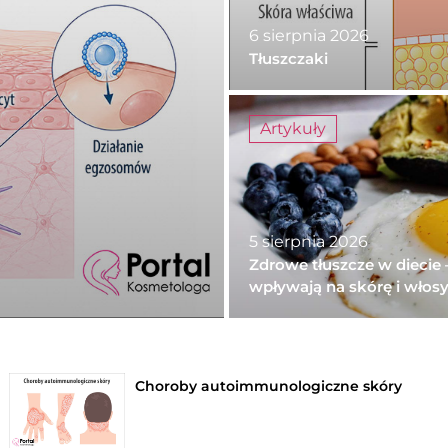
6 sierpnia 2026
Tłuszczaki
Artykuły
5 sierpnia 2026
Zdrowe tłuszcze w diecie 
wpływają na skórę i włos
Choroby autoimmunologiczne skóry