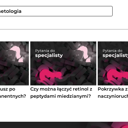
etologia
usz po
Czy można łączyć retinol z
Pokrzywka z
anentnych?
peptydami miedzianymi?
naczynioru