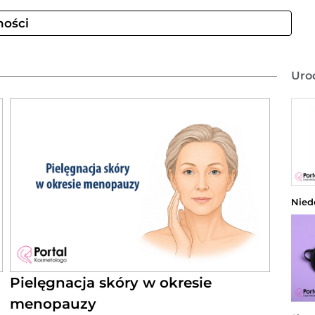
ności
Uro
Nied
Pielęgnacja skóry w okresie
menopauzy