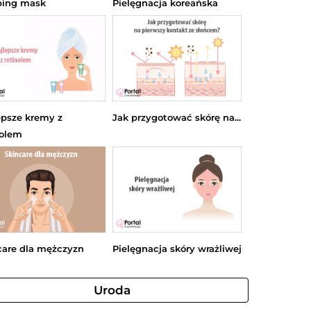
ping mask
Pielęgnacja koreańska
epsze kremy z
Jak przygotować skórę na...
nolem
care dla mężczyzn
Pielęgnacja skóry wrażliwej
Uroda