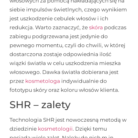
włosowych za pomocą nakładających się na
siebie impulsów świetlnych, czego wynikiem
jest uszkodzenie cebulek włosów i ich
redukcja. Warto zaznaczyć, że
skóra
podczas
zabiegu podgrzewana jest jedynie do
pewnego momentu, czyli do chwili, w której
dostarczona zostaje odpowiednia ilość
wiązki światła w celu uszkodzenia mieszka
włosowego. Dawka światła dobierana jest
przez
kosmetologa
indywidualnie do
fototypu skóry oraz koloru włosów klienta.
SHR – zalety
Technologia SHR jest nowoczesną metodą w
dziedzinie
kosmetologii
. Dzięki temu
posiada wiele zalet. Należy do nich m.in.