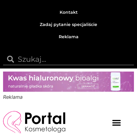
Kontakt
Zadaj pytanie specjaliście
Reklama
Reklama
Medycyna estetyczna
Naturalne kosmetyki
Opinie i recenzje
Pytania do specjalisty